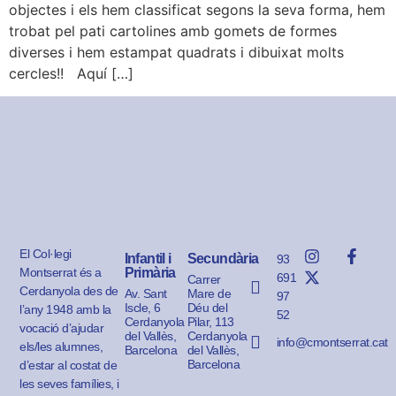
objectes i els hem classificat segons la seva forma, hem
trobat pel pati cartolines amb gomets de formes
diverses i hem estampat quadrats i dibuixat molts
cercles!! Aquí […]
El Col·legi
Infantil i
Secundària
93
Montserrat és a
Primària
691
Carrer
Cerdanyola des de
Av. Sant
Mare de
97
Iscle, 6
Déu del
l’any 1948 amb la
52
Cerdanyola
Pilar, 113
vocació d’ajudar
del Vallès,
Cerdanyola
info@cmontserrat.cat
els/les alumnes,
Barcelona
del Vallès,
Barcelona
d’estar al costat de
les seves famílies, i