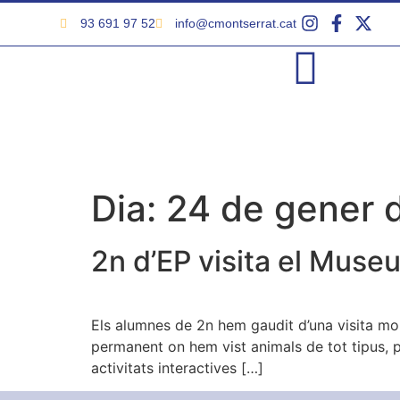
93 691 97 52
info@cmontserrat.cat
Dia:
24 de gener 
2n d’EP visita el Muse
Els alumnes de 2n hem gaudit d’una visita molt
permanent on hem vist animals de tot tipus, 
activitats interactives […]