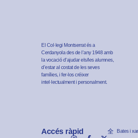
El Col·legi Montserrat és a
Cerdanyola des de l’any 1948 amb
la vocació d’ajudar els/les alumnes,
d’estar al costat de les seves
famílies, i fer-los créixer
intel·lectualment i personalment.
Accés ràpid
Bates i xa