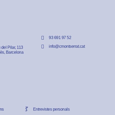
93 691 97 52
info@cmontserrat.cat
del Pilar, 113
lès, Barcelona
ns
Entrevistes personals