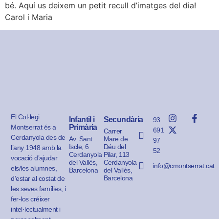
bé. Aquí us deixem un petit recull d’imatges del dia!
Carol i Maria
El Col·legi
Infantil i
Secundària
93
Montserrat és a
Primària
691
Carrer
Cerdanyola des de
Av. Sant
Mare de
97
Iscle, 6
Déu del
l’any 1948 amb la
52
Cerdanyola
Pilar, 113
vocació d’ajudar
del Vallès,
Cerdanyola
info@cmontserrat.cat
els/les alumnes,
Barcelona
del Vallès,
Barcelona
d’estar al costat de
les seves famílies, i
fer-los créixer
intel·lectualment i