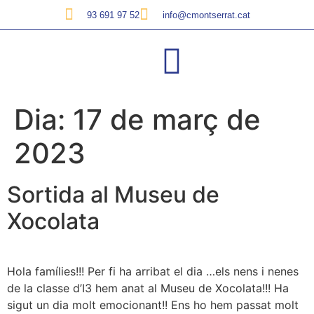
93 691 97 52
info@cmontserrat.cat
Dia:
17 de març de
2023
Sortida al Museu de
Xocolata
Hola famílies!!! Per fi ha arribat el dia …els nens i nenes
de la classe d’I3 hem anat al Museu de Xocolata!!! Ha
sigut un dia molt emocionant!! Ens ho hem passat molt