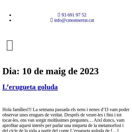
93 691 97 52
info@cmontserrat.cat
Dia:
10 de maig de 2023
L’erugueta goluda
Hola famílies!!! La setmana passada els nens i nenes d’I3 vam poder
observar unes erugues de veritat. Després de veure-les i fins i tot
tocar-les, ens van sorgir moltíssimes preguntes… Així doncs, vam
aprofitar aquest interès per parlar una miqueta de la metamorfosi i
del cicle de la vida a partir del conte L’erugueta goluda de […]