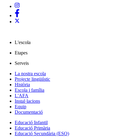
L'escola
Etapes
Serveis
La nostra escola
Projecte lingüiístic
Història
Escola i família
L'AFA
Instal·lacions
Equip
Documentació
Educació Infantil
Educació Primària
Educació Secundària (ESO)