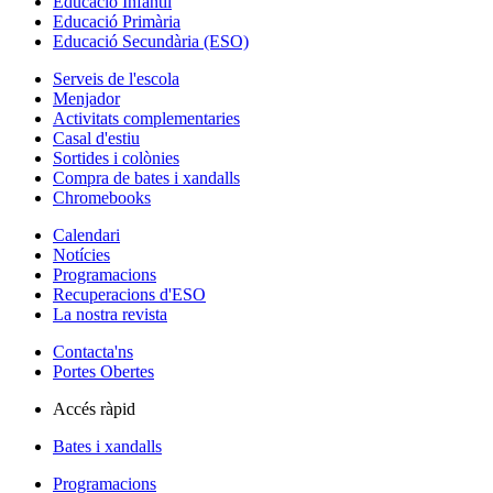
Educació Infantil
Educació Primària
Educació Secundària (ESO)
Serveis de l'escola
Menjador
Activitats complementaries
Casal d'estiu
Sortides i colònies
Compra de bates i xandalls
Chromebooks
Calendari
Notícies
Programacions
Recuperacions d'ESO
La nostra revista
Contacta'ns
Portes Obertes
Accés ràpid
Bates i xandalls
Programacions