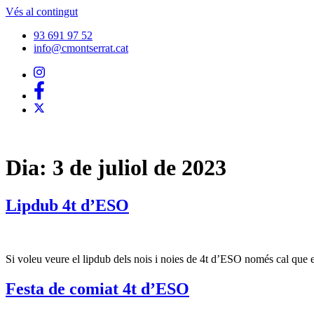
Vés al contingut
93 691 97 52
info@cmontserrat.cat
Dia:
3 de juliol de 2023
Lipdub 4t d’ESO
Si voleu veure el lipdub dels nois i noies de 4t d’ESO només cal que en
Festa de comiat 4t d’ESO