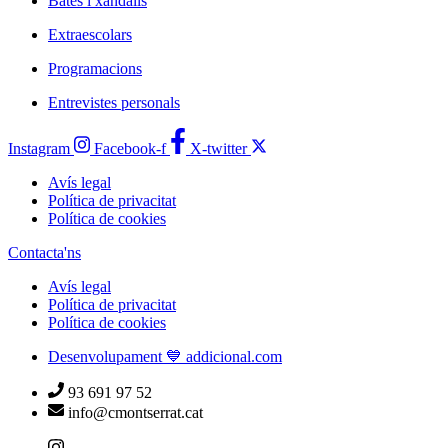
Bates i xandalls
Extraescolars
Programacions
Entrevistes personals
Instagram
Facebook-f
X-twitter
Avís legal
Política de privacitat
Política de cookies
Contacta'ns
Avís legal
Política de privacitat
Política de cookies
Desenvolupament 💙 addicional.com
93 691 97 52
info@cmontserrat.cat