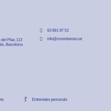
93 691 97 52
info@cmontserrat.cat
del Pilar, 113
lès, Barcelona
ns
Entrevistes personals