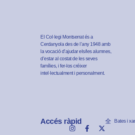
El Col·legi Montserrat és a
Cerdanyola des de l’any 1948 amb
la vocació d’ajudar els/les alumnes,
d’estar al costat de les seves
famílies, i fer-los créixer
intel·lectualment i personalment.
Accés ràpid
Bates i xa