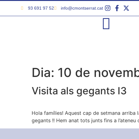
93 691 97 52
info@cmontserrat.cat
Dia:
10 de novemb
Visita als gegants I3
Hola famílies! Aquest cap de setmana arriba la
gegants !! Hem anat tots junts fins a l’ateneu 