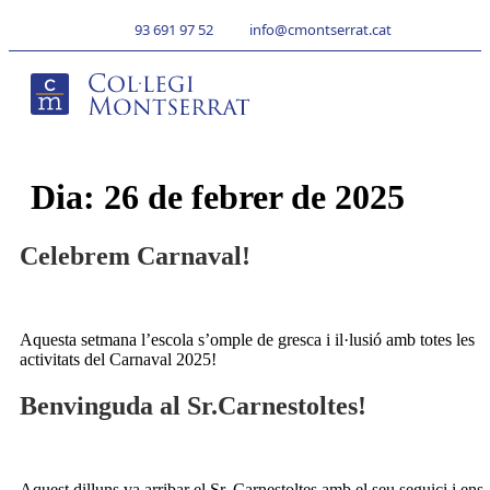
93 691 97 52
info@cmontserrat.cat
Dia:
26 de febrer de 2025
Celebrem Carnaval!
Aquesta setmana l’escola s’omple de gresca i il·lusió amb totes les
activitats del Carnaval 2025!
Benvinguda al Sr.Carnestoltes!
Aquest dilluns va arribar el Sr. Carnestoltes amb el seu seguici i ens