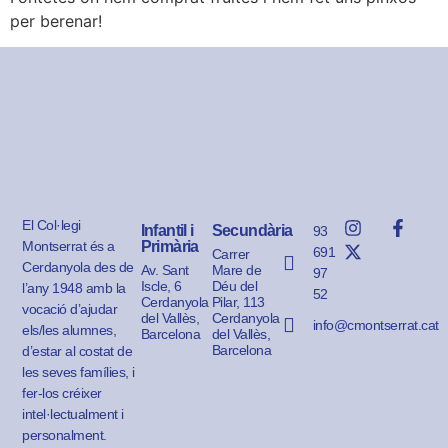
per berenar!
El Col·legi
Infantil i
Secundària
93
Montserrat és a
Primària
691
Carrer
Cerdanyola des de
Av. Sant
Mare de
97
Iscle, 6
Déu del
l’any 1948 amb la
52
Cerdanyola
Pilar, 113
vocació d’ajudar
del Vallès,
Cerdanyola
info@cmontserrat.cat
els/les alumnes,
Barcelona
del Vallès,
Barcelona
d’estar al costat de
les seves famílies, i
fer-los créixer
intel·lectualment i
personalment.