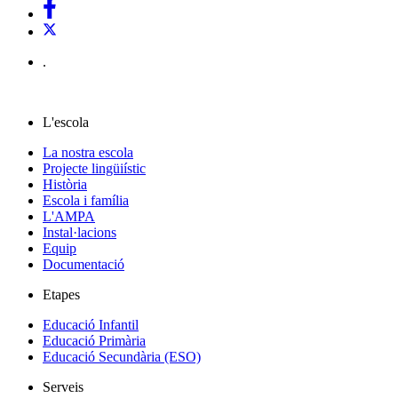
.
L'escola
La nostra escola
Projecte lingüiístic
Història
Escola i família
L'AMPA
Instal·lacions
Equip
Documentació
Etapes
Educació Infantil
Educació Primària
Educació Secundària (ESO)
Serveis