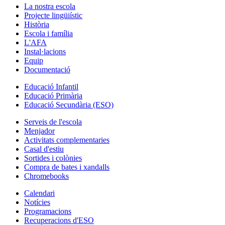
La nostra escola
Projecte lingüiístic
Història
Escola i família
L'AFA
Instal·lacions
Equip
Documentació
Educació Infantil
Educació Primària
Educació Secundària (ESO)
Serveis de l'escola
Menjador
Activitats complementaries
Casal d'estiu
Sortides i colònies
Compra de bates i xandalls
Chromebooks
Calendari
Notícies
Programacions
Recuperacions d'ESO