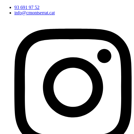
Vés
93 691 97 52
al
info@cmontserrat.cat
contingut