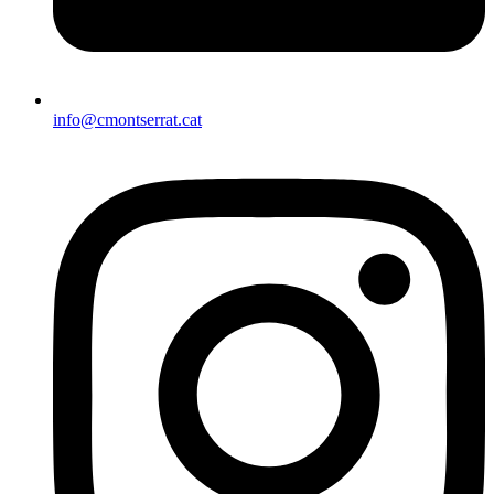
info@cmontserrat.cat