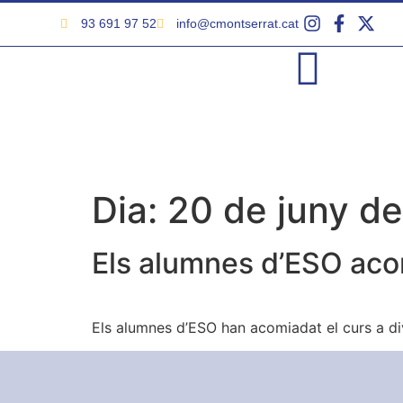
93 691 97 52
info@cmontserrat.cat
Dia:
20 de juny d
Els alumnes d’ESO aco
Els alumnes d’ESO han acomiadat el curs a di