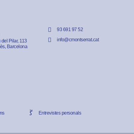
93 691 97 52
info@cmontserrat.cat
del Pilar, 113
lès, Barcelona
ns
Entrevistes personals