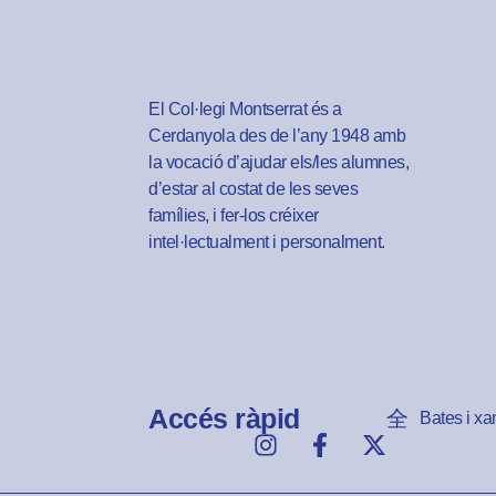
El Col·legi Montserrat és a
Cerdanyola des de l’any 1948 amb
la vocació d’ajudar els/les alumnes,
d’estar al costat de les seves
famílies, i fer-los créixer
intel·lectualment i personalment.
Accés ràpid
Bates i xa