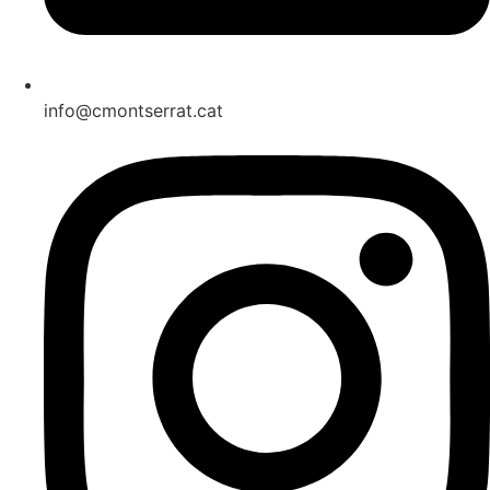
info@cmontserrat.cat