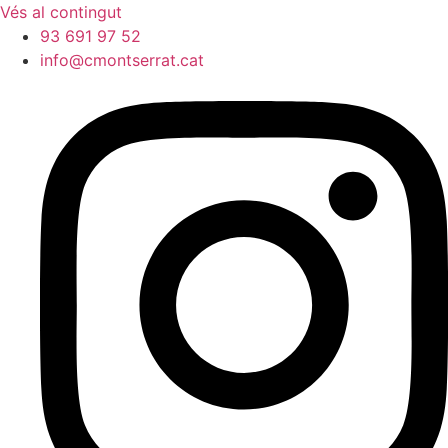
Vés al contingut
93 691 97 52
info@cmontserrat.cat