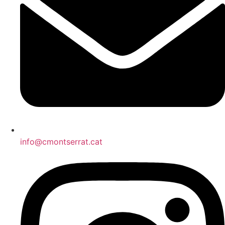
info@cmontserrat.cat