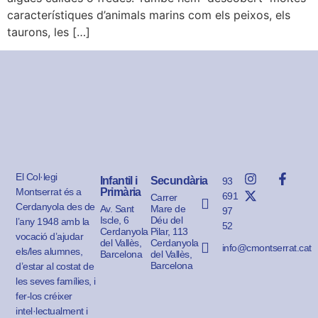
característiques d’animals marins com els peixos, els
taurons, les […]
El Col·legi
Infantil i
Secundària
93
Montserrat és a
Primària
691
Carrer
Cerdanyola des de
Av. Sant
Mare de
97
Iscle, 6
Déu del
l’any 1948 amb la
52
Cerdanyola
Pilar, 113
vocació d’ajudar
del Vallès,
Cerdanyola
info@cmontserrat.cat
els/les alumnes,
Barcelona
del Vallès,
Barcelona
d’estar al costat de
les seves famílies, i
fer-los créixer
intel·lectualment i