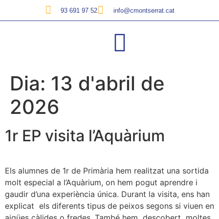
93 691 97 52
info@cmontserrat.cat
Dia:
13 d'abril de
2026
1r EP visita l’Aquàrium
Els alumnes de 1r de Primària hem realitzat una sortida
molt especial a l’Aquàrium, on hem pogut aprendre i
gaudir d’una experiència única. Durant la visita, ens han
explicat els diferents tipus de peixos segons si viuen en
aigües càlides o fredes. També hem descobert moltes