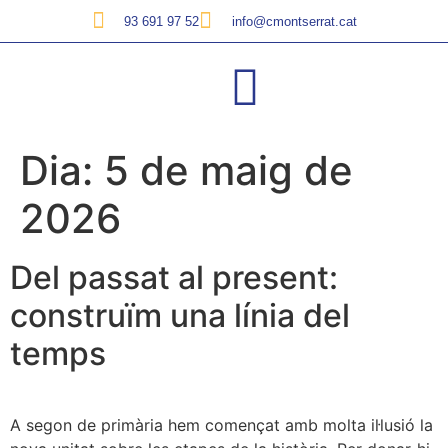
93 691 97 52
info@cmontserrat.cat
Dia:
5 de maig de
2026
Del passat al present:
construïm una línia del
temps
A segon de primària hem començat amb molta il·lusió la