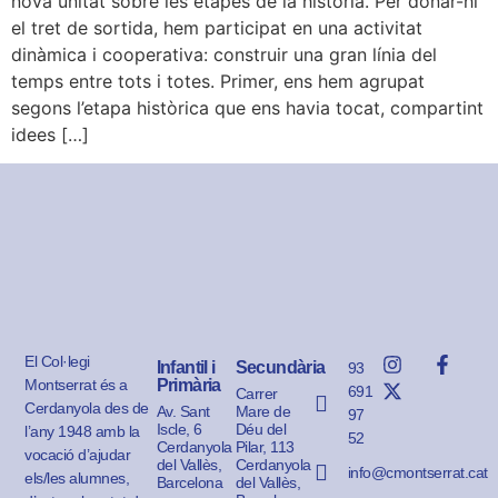
nova unitat sobre les etapes de la història. Per donar-hi
el tret de sortida, hem participat en una activitat
dinàmica i cooperativa: construir una gran línia del
temps entre tots i totes. Primer, ens hem agrupat
segons l’etapa històrica que ens havia tocat, compartint
idees […]
El Col·legi
Infantil i
Secundària
93
Montserrat és a
Primària
691
Carrer
Cerdanyola des de
Av. Sant
Mare de
97
Iscle, 6
Déu del
l’any 1948 amb la
52
Cerdanyola
Pilar, 113
vocació d’ajudar
del Vallès,
Cerdanyola
info@cmontserrat.cat
els/les alumnes,
Barcelona
del Vallès,