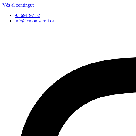
Vés al contingut
93 691 97 52
info@cmontserrat.cat