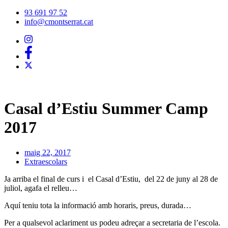
Vés
93 691 97 52
al
info@cmontserrat.cat
contingut
Casal d’Estiu Summer Camp
2017
maig 22, 2017
Extraescolars
Ja arriba el final de curs i el Casal d’Estiu, del 22 de juny al 28 de
juliol, agafa el relleu…
Aquí teniu tota la informació amb horaris, preus, durada…
Per a qualsevol aclariment us podeu adreçar a secretaria de l’escola.