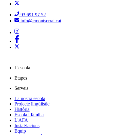
93 691 97 52
info@cmontserrat.cat
L'escola
Etapes
Serveis
La nostra escola
Projecte lingüiístic
Història
Escola i família
L'AFA
Instal·lacions
Equip