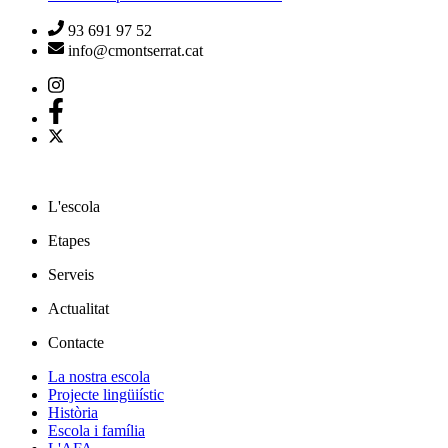
93 691 97 52
info@cmontserrat.cat
L'escola
Etapes
Serveis
Actualitat
Contacte
La nostra escola
Projecte lingüiístic
Història
Escola i família