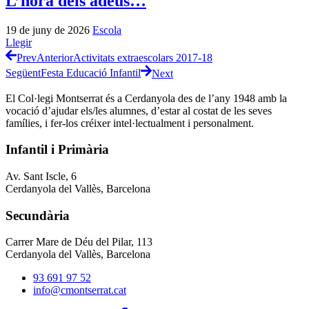
L’hora dels adeus…
19 de juny de 2026
Escola
Llegir
Prev
Anterior
Activitats extraescolars 2017-18
Següent
Festa Educació Infantil
Next
El Col·legi Montserrat és a Cerdanyola des de l’any 1948 amb la
vocació d’ajudar els/les alumnes, d’estar al costat de les seves
famílies, i fer-los créixer intel·lectualment i personalment.
Infantil i Primària
Av. Sant Iscle, 6
Cerdanyola del Vallès, Barcelona
Secundària
Carrer Mare de Déu del Pilar, 113
Cerdanyola del Vallès, Barcelona
93 691 97 52
info@cmontserrat.cat