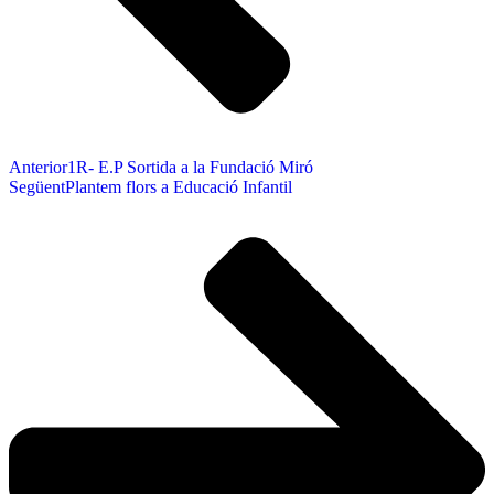
Anterior
1R- E.P Sortida a la Fundació Miró
Següent
Plantem flors a Educació Infantil