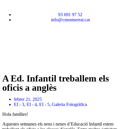
93 691 97 52
info@cmontserrat.cat
A Ed. Infantil treballem els
oficis a anglès
febrer 21, 2025
EI - 3
,
EI - 4
,
EI - 5
,
Galeria Fotogràfica
Hola famílies!
Aquestes setmanes els nens i nenes d’Educació Infantil estem