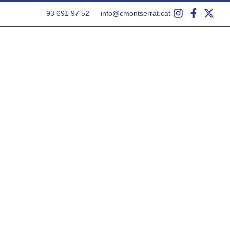
93 691 97 52
info@cmontserrat.cat