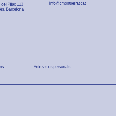
info@cmontserrat.cat
del Pilar, 113
lès, Barcelona
ns
Entrevistes personals