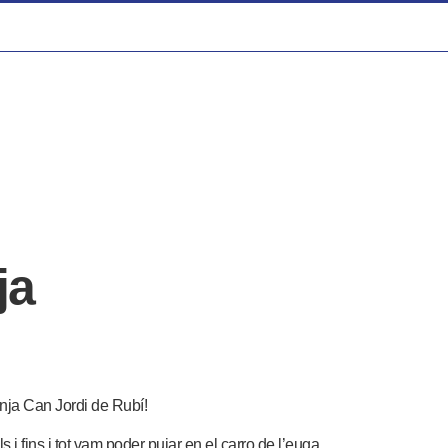
ja
anja Can Jordi de Rubí!
 i fins i tot vam poder pujar en el carro de l’euga