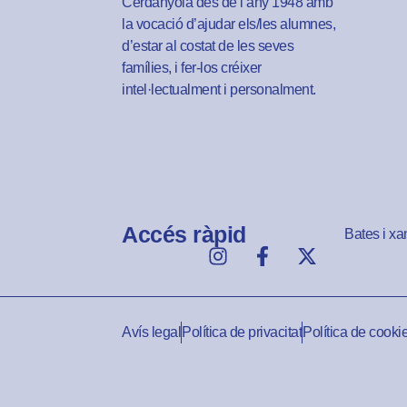
Cerdanyola des de l’any 1948 amb
la vocació d’ajudar els/les alumnes,
d’estar al costat de les seves
famílies, i fer-los créixer
intel·lectualment i personalment.
Accés ràpid
Bates i xa
Avís legal
Política de privacitat
Política de cooki