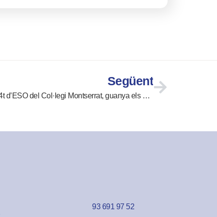
Següent
Guillem Cano García, alumne de 4t d’ESO del Col·legi Montserrat, guanya els Jocs Florals escolars del Vallès Occidental
93 691 97 52