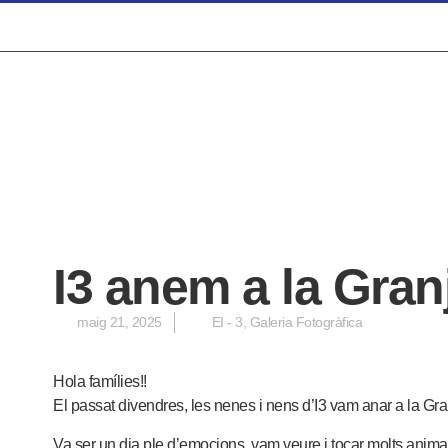
I3 anem a la Gran
maig 21, 2025
EI - 3
,
Galeria Fotogràfica
Hola famílies!!
El passat divendres, les nenes i nens d’I3 vam anar a la Gr
Va ser un dia ple d’emocions, vam veure i tocar molts animals