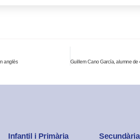
en anglès
Infantil i Primària
Secundària