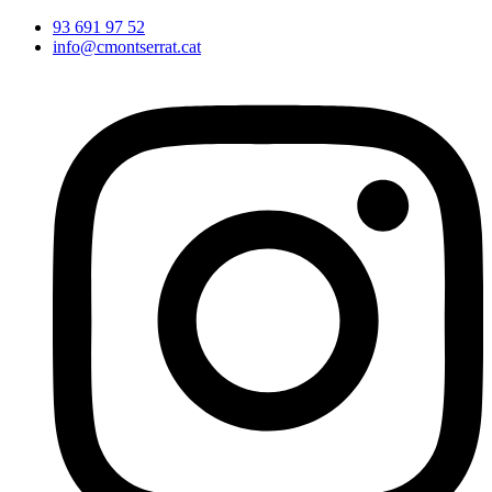
Vés
93 691 97 52
al
info@cmontserrat.cat
contingut