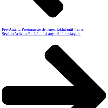
Prev
Anterior
Programació de gener. Ed.Infantil 4 anys.
Següent
Activitat Ed.Infantil 4 anys «Llibre viatger»