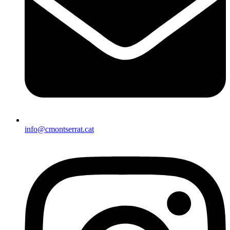
info@cmontserrat.cat