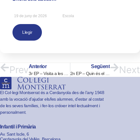
19 de juny de 2026
Escola
Llegir
Anterior
Següent
Prev
Next
3r EP – Visita a les masies
2n EP – Quin és el color carn?
El Col·legi Montserrat és a Cerdanyola des de l’any 1948
amb la vocació d’ajudar els/les alumnes, d’estar al costat
de les seves famílies, i fer-los créixer intel·lectualment i
personalment.
Infantil i Primària
Av. Sant Iscle, 6
Cerdanyola del Vallès, Barcelona