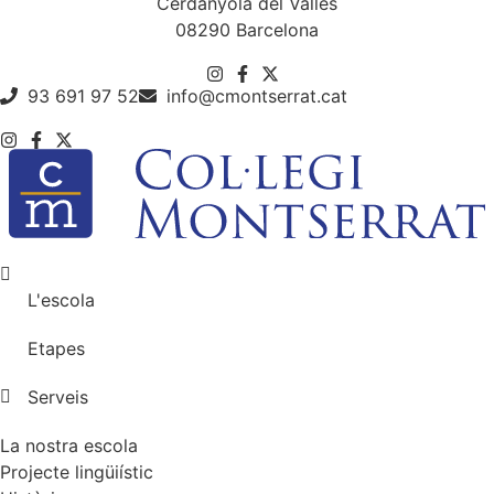
Cerdanyola del Vallès
08290 Barcelona
93 691 97 52
info@cmontserrat.cat
L'escola
Etapes
Serveis
La nostra escola
Projecte lingüiístic