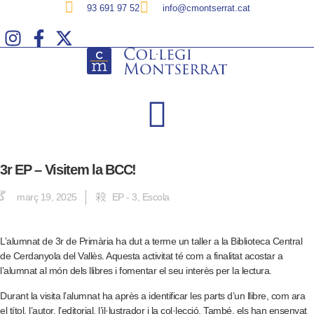
Vés
93 691 97 52
info@cmontserrat.cat
al
contingut
3r EP – Visitem la BCC!
març 19, 2025
EP - 3
,
Escola
L’alumnat de 3r de Primària ha dut a terme un taller a la Biblioteca Central
de Cerdanyola del Vallès. Aquesta activitat té com a finalitat acostar a
l’alumnat al món dels llibres i fomentar el seu interès per la lectura.
Durant la visita l’alumnat ha après a identificar les parts d’un llibre, com ara
el títol, l’autor, l’editorial, l’il·lustrador i la col·lecció. També, els han ensenyat