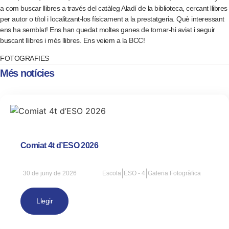
a com buscar llibres a través del catàleg Aladí de la biblioteca, cercant llibres
per autor o títol i localitzant-los físicament a la prestatgeria. Què interessant
ens ha semblat! Ens han quedat moltes ganes de tornar-hi aviat i seguir
buscant llibres i més llibres. Ens veiem a la BCC!
FOTOGRAFIES
Més notícies
Comiat 4t d’ESO 2026
|
|
30 de juny de 2026
Escola
ESO - 4
Galeria Fotogràfica
Llegir