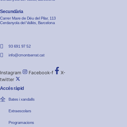
Secundària
Carrer Mare de Déu del Pilar, 113
Cerdanyola del Vallès, Barcelona
93 691 97 52
info@cmontserrat.cat
Instagram
Facebook-f
X-
twitter
Accés ràpid
Bates i xandalls
Extraescolars
Programacions