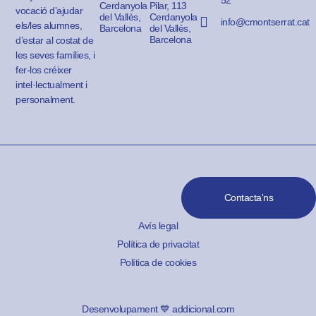
Cerdanyola
Pilar, 113
vocació d’ajudar
del Vallès,
Cerdanyola
info@cmontserrat.cat
els/les alumnes,
Barcelona
del Vallès,
Barcelona
d’estar al costat de
les seves famílies, i
fer-los créixer
intel·lectualment i
personalment.
Contacta'ns
Avís legal
Política de privacitat
Política de cookies
Desenvolupament 💙 addicional.com