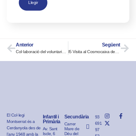
Llegir
Anterior
Següent
Col·laboració del voluntariat de 4t d’ESO a la Copa Solidària Rotary 2023
I5 Visita al Cosmocaixa de BCN
El Col·legi
Infantil i
Secundària
93
Montserrat és a
Primària
691
Carrer
Cerdanyola des de
Av. Sant
Mare de
97
Iscle, 6
Déu del
l’any 1948 amb la
52