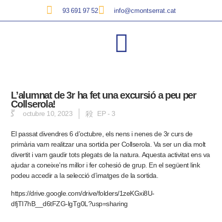
93 691 97 52
info@cmontserrat.cat
L’alumnat de 3r ha fet una excursió a peu per
Collserola!
octubre 10, 2023
EP - 3
El passat divendres 6 d’octubre, els nens i nenes de 3r curs de
primària vam realitzar una sortida per Collserola. Va ser un dia molt
divertit i vam gaudir tots plegats de la natura. Aquesta activitat ens va
ajudar a coneixe’ns millor i fer cohesió de grup. En el següent link
podeu accedir a la selecció d’imatges de la sortida.
https://drive.google.com/drive/folders/1zeKGxi8U-
dfjTI7hB__d6tFZG-lgTg0L?usp=sharing