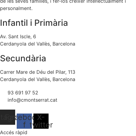
de les seves famílies, i fer-los créixer intel·lectualment i
personalment.
Infantil i Primària
Av. Sant Iscle, 6
Cerdanyola del Vallès, Barcelona
Secundària
Carrer Mare de Déu del Pilar, 113
Cerdanyola del Vallès, Barcelona
93 691 97 52
info@cmontserrat.cat
stagram
Facebook-
X-
f
twitter
Accés ràpid