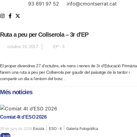
Vés
93 691 97 52
info@cmontserrat.cat
al
contingut
Ruta a peu per Collserola – 3r d’EP
octubre 16, 2017
EP - 3
El proper divendres 27 d’octubre, els nens i nenes de 3r d’Educació Primària
farem una ruta a peu per Collserola per gaudir del paisatge de la tardor i
compartir un dia a l’entorn del bosc .
Més notícies
Comiat 4t d’ESO 2026
|
|
30 de juny de 2026
Escola
ESO - 4
Galeria Fotogràfica
Llegir