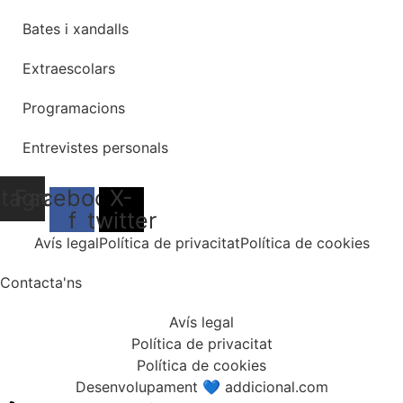
Bates i xandalls
Extraescolars
Programacions
Entrevistes personals
stagram
Facebook-
X-
f
twitter
Avís legal
Política de privacitat
Política de cookies
Contacta'ns
Avís legal
Política de privacitat
Política de cookies
Desenvolupament 💙 addicional.com