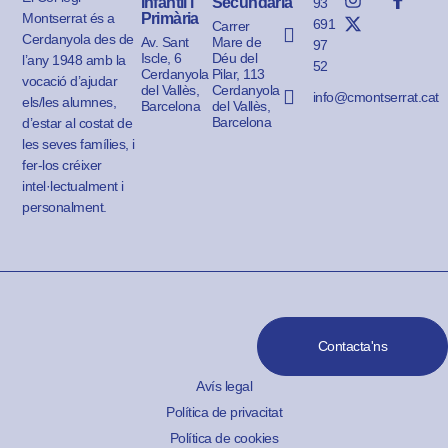
Infantil i
Secundària
93
Montserrat és a
Primària
691
Carrer
Cerdanyola des de
Av. Sant
Mare de
97
Iscle, 6
Déu del
l’any 1948 amb la
52
Cerdanyola
Pilar, 113
vocació d’ajudar
del Vallès,
Cerdanyola
info@cmontserrat.cat
els/les alumnes,
Barcelona
del Vallès,
Barcelona
d’estar al costat de
les seves famílies, i
fer-los créixer
intel·lectualment i
personalment.
Contacta'ns
Avís legal
Política de privacitat
Política de cookies