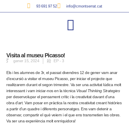
93 691 97 52
info@cmontserrat.cat
Visita al museu Picasso!
gener 15, 2024
EP - 3
Els i les alumnes de 3r, el passat divendres 12 de gener vam anar
d’excursió a visitar el museu Picasso, per iniciar el projecte que
realitzarem durant el segon trimestre. Va ser una activitat lúdica molt
interessant i vam iniciar-nos en la tècnica
Visual Thinking Strategies
per desenvolupar el pensament crític i la creativitat davant d’una
obra d’art. Vam posar en pràctica la nostra creativitat creant històries
a partir d’un quadre i diferents personatges. Ens vam detenir a
observar, compartir el què veiem i el que ens transmetien les obres.
Va ser una experiència molt enrriquidora!