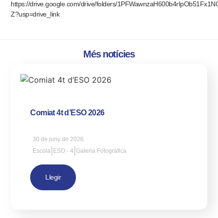
https://drive.google.com/drive/folders/1PFWawnzaH600b4rIpOb51Fx1N
Z?usp=drive_link
Més notícies
Comiat 4t d’ESO 2026
30 de juny de 2026
|
|
Escola
ESO - 4
Galeria Fotogràfica
Llegir