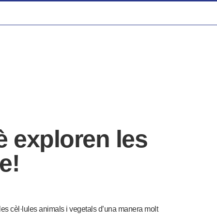
è exploren les
e!
les cèl·lules animals i vegetals d’una manera molt