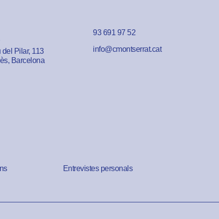
93 691 97 52
info@cmontserrat.cat
del Pilar, 113
lès, Barcelona
ns
Entrevistes personals