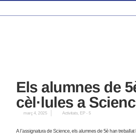
Els alumnes de 5
cèl·lules a Scienc
març 4, 2025
Activitats
,
EP - 5
A l’assignatura de Science, els alumnes de 5è han treballat 