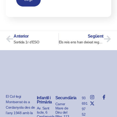
Anterior
Següent
Sortida 1r d’ESO
Els reis ens han deixat regals a l’escola
El Col·legi
Infantil i
Secundària
93
Montserrat és a
Primària
691
Carrer
Cerdanyola des de
Av. Sant
Mare de
97
Iscle, 6
Déu del
l’any 1948 amb la
52
Cerdanyola
Pilar, 113