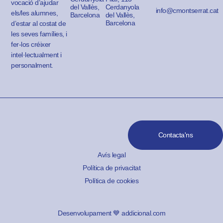
vocació d’ajudar
del Vallès,
Cerdanyola
info@cmontserrat.cat
els/les alumnes,
Barcelona
del Vallès,
Barcelona
d’estar al costat de
les seves famílies, i
fer-los créixer
intel·lectualment i
personalment.
Contacta'ns
Avís legal
Política de privacitat
Política de cookies
Desenvolupament 💙 addicional.com