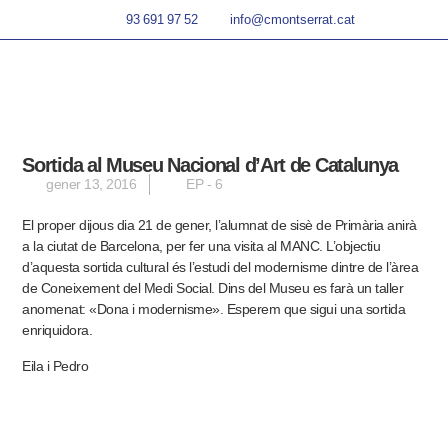
93 691 97 52
info@cmontserrat.cat
Sortida al Museu Nacional d’Art de Catalunya
gener 13, 2016
EP - 6
El proper dijous dia 21 de gener, l’alumnat de sisè de Primària anirà
a la ciutat de Barcelona, per fer una visita al MANC. L’objectiu
d’aquesta sortida cultural és l’estudi del modernisme dintre de l’àrea
de Coneixement del Medi Social. Dins del Museu es farà un taller
anomenat: «Dona i modernisme». Esperem que sigui una sortida
enriquidora.
Eila i Pedro