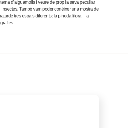
stema d’aiguamolls i veure de prop la seva peculiar
is i insectes. També vam poder conèixer una mostra de
urde tres espais diferents: la pineda litoral i la
grafies.