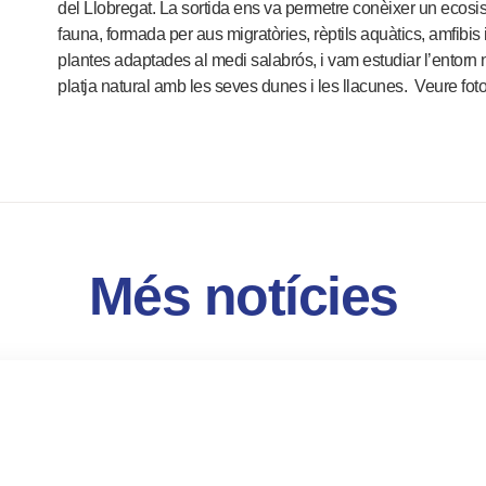
del Llobregat. La sortida ens va permetre conèixer un ecosi
fauna, formada per aus migratòries, rèptils aquàtics, amfib
plantes adaptades al medi salabrós, i vam estudiar l’entorn nat
platja natural amb les seves dunes i les llacunes.
Veure foto
Més notícies