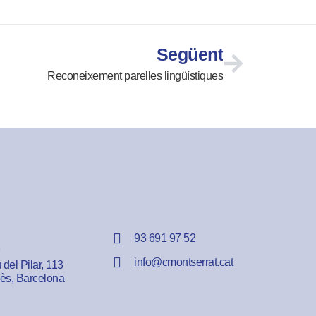
Següent
Reconeixement parelles lingüístiques
93 691 97 52
info@cmontserrat.cat
del Pilar, 113
lès, Barcelona