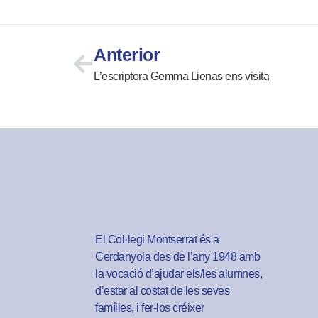
Anterior
L’escriptora Gemma Lienas ens visita
El Col·legi Montserrat és a
Cerdanyola des de l’any 1948 amb
la vocació d’ajudar els/les alumnes,
d’estar al costat de les seves
famílies, i fer-los créixer