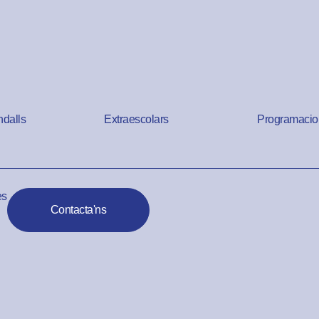
ndalls
Extraescolars
Programacio
es
Contacta'ns