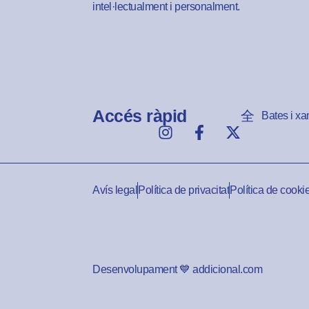
intel·lectualment i personalment.
Accés ràpid
Bates i xa
Avís legal
Política de privacitat
Política de cooki
Desenvolupament 💙 addicional.com