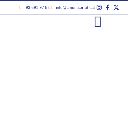
93 691 97 52
info@cmontserrat.cat