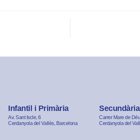
Infantil i Primària
Secundària
Av. Sant Iscle, 6
Carrer Mare de Déu 
Cerdanyola del Vallès, Barcelona
Cerdanyola del Val