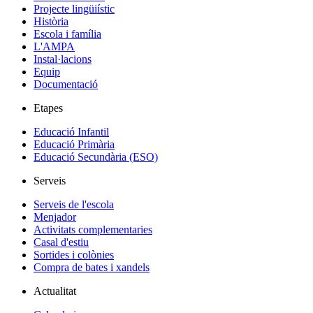
Projecte lingüiístic
Història
Escola i família
L'AMPA
Instal·lacions
Equip
Documentació
Etapes
Educació Infantil
Educació Primària
Educació Secundària (ESO)
Serveis
Serveis de l'escola
Menjador
Activitats complementaries
Casal d'estiu
Sortides i colònies
Compra de bates i xandels
Actualitat