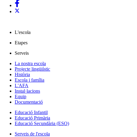
L'escola
Etapes
Serveis
La nostra escola
Projecte lingüiístic
Història
Escola i família
L'AFA
Instal·lacions
Equip
Documentació
Educació Infantil
Educació Primària
Educació Secundària (ESO)
Serveis de l'escola