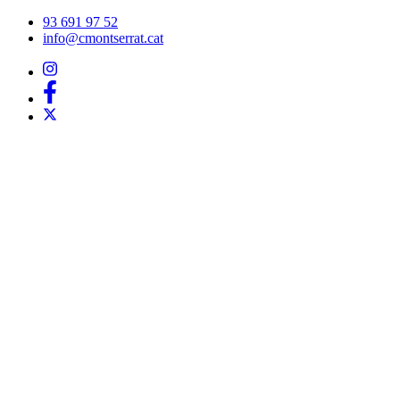
Vés
93 691 97 52
al
info@cmontserrat.cat
contingut