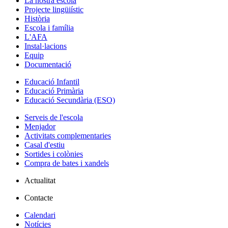
La nostra escola
Projecte lingüiístic
Història
Escola i família
L'AFA
Instal·lacions
Equip
Documentació
Educació Infantil
Educació Primària
Educació Secundària (ESO)
Serveis de l'escola
Menjador
Activitats complementaries
Casal d'estiu
Sortides i colònies
Compra de bates i xandels
Actualitat
Contacte
Calendari
Notícies