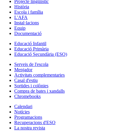
Projecte lingüiístic
Història
Escola i família
L'AFA
Instal·lacions
Equip
Documentació
Educació Infantil
Educació Primària
Educació Secundària (ESO)
Serveis de l'escola
Menjador
Activitats complementaries
Casal d'estiu
Sortides i colònies
Compra de bates i xandalls
Chromebooks
Calendari
Notícies
Programacions
Recuperacions d'ESO
La nostra revista