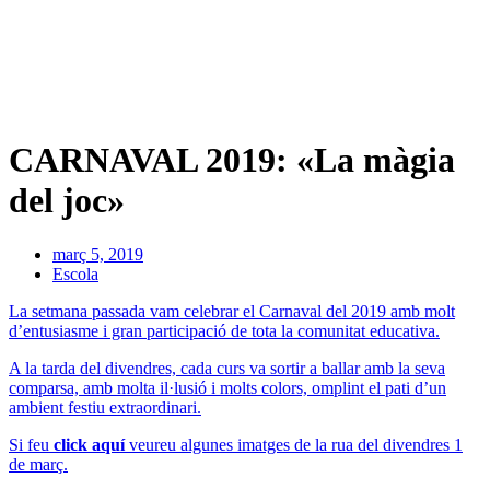
CARNAVAL 2019: «La màgia
del joc»
març 5, 2019
Escola
La setmana passada vam celebrar el Carnaval del 2019 amb molt
d’entusiasme i gran participació de tota la comunitat educativa.
A la tarda del divendres, cada curs va sortir a ballar amb la seva
comparsa, amb molta il·lusió i molts colors, omplint el pati d’un
ambient festiu extraordinari.
Si feu
click aquí
veureu algunes imatges de la rua del divendres 1
de març.