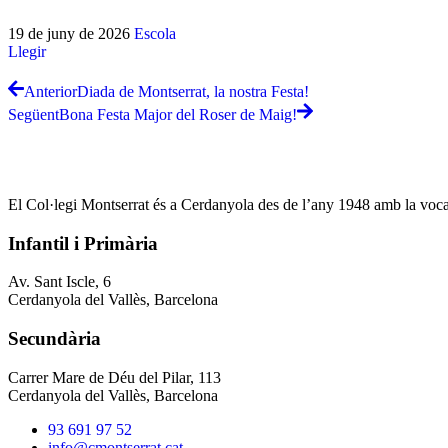
19 de juny de 2026
Escola
Llegir
Anterior
Diada de Montserrat, la nostra Festa!
Següent
Bona Festa Major del Roser de Maig!
El Col·legi Montserrat és a Cerdanyola des de l’any 1948 amb la vocació
Infantil i Primària
Av. Sant Iscle, 6
Cerdanyola del Vallès, Barcelona
Secundària
Carrer Mare de Déu del Pilar, 113
Cerdanyola del Vallès, Barcelona
93 691 97 52
info@cmontserrat.cat