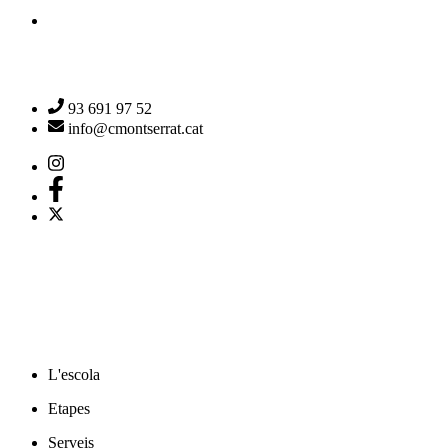
93 691 97 52
info@cmontserrat.cat
L'escola
Etapes
Serveis