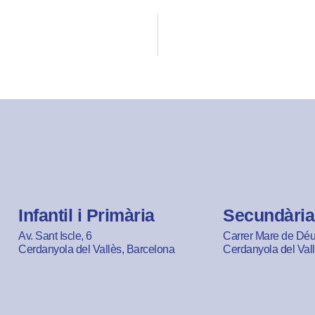
Infantil i Primària
Secundària
Av. Sant Iscle, 6
Carrer Mare de Déu 
Cerdanyola del Vallès, Barcelona
Cerdanyola del Val