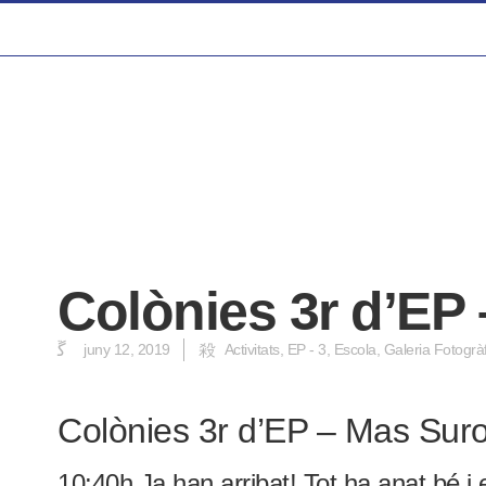
Colònies 3r d’EP
juny 12, 2019
Activitats
,
EP - 3
,
Escola
,
Galeria Fotogrà
Colònies 3r d’EP – Mas Sur
10:40h Ja han arribat! Tot ha anat bé i 