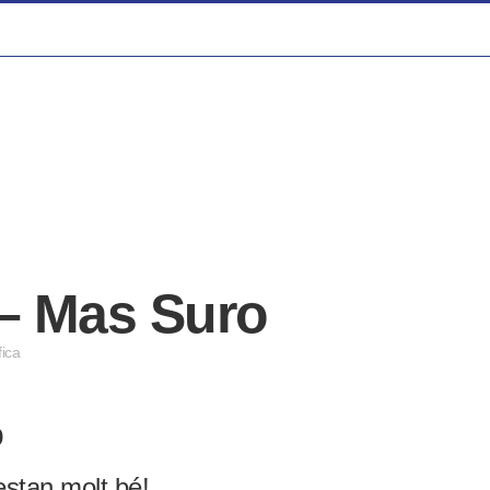
 – Mas Suro
fica
o
estan molt bé!