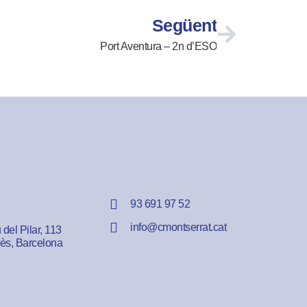
Següent
Port Aventura – 2n d’ESO
93 691 97 52
info@cmontserrat.cat
del Pilar, 113
lès, Barcelona