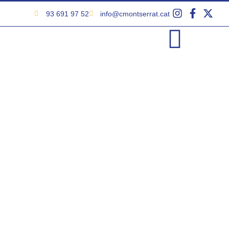
93 691 97 52
info@cmontserrat.cat