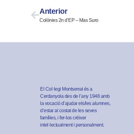
Anterior
Colònies 2n d’EP – Mas Suro
El Col·legi Montserrat és a
Cerdanyola des de l’any 1948 amb
la vocació d’ajudar els/les alumnes,
d’estar al costat de les seves
famílies, i fer-los créixer
intel·lectualment i personalment.