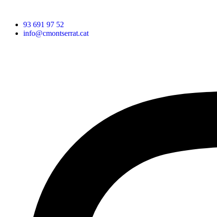
93 691 97 52
info@cmontserrat.cat