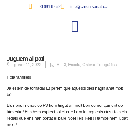
93 691 97 52
info@cmontserrat.cat
Juguem al pati
gener 11, 2022
EI - 3
,
Escola
,
Galeria Fotogràfica
Hola famílies!
Ja estem de tornada! Esperem que aquests dies hagin anat molt
bé!!
Els nens i nenes de P3 hem tingut un molt bon començament de
trimestre! Ens hem explicat tot el que hem fet aquests dies i tots els
regals que ens han portat el pare Noel i els Reis! I també hem
jugat
molt
!!