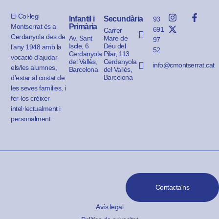
El Col·legi
Infantil i
Secundària
93
Montserrat és a
Primària
691
Carrer
Cerdanyola des de
Av. Sant
Mare de
97
Iscle, 6
Déu del
l’any 1948 amb la
52
Cerdanyola
Pilar, 113
vocació d’ajudar
del Vallès,
Cerdanyola
info@cmontserrat.cat
els/les alumnes,
Barcelona
del Vallès,
Barcelona
d’estar al costat de
les seves famílies, i
fer-los créixer
intel·lectualment i
personalment.
Contacta'ns
Avís legal