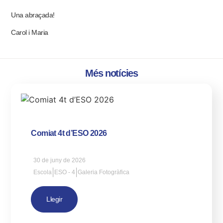
Una abraçada!
Carol i Maria
Més notícies
Comiat 4t d’ESO 2026
30 de juny de 2026
|
|
Escola
ESO - 4
Galeria Fotogràfica
Llegir