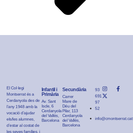
El Col·legi
Infantil i
Secundària
93
Montserrat és a
Primària
691
Carrer
Cerdanyola des de
Av. Sant
Mare de
97
Iscle, 6
Déu del
l’any 1948 amb la
52
Cerdanyola
Pilar, 113
vocació d’ajudar
del Vallès,
Cerdanyola
info@cmontserrat.cat
els/les alumnes,
Barcelona
del Vallès,
Barcelona
d’estar al costat de
les seves famílies, i