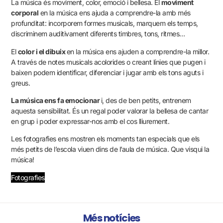
La música és moviment, color, emoció i bellesa. El
moviment
corporal
en la música ens ajuda a comprendre-la amb més
profunditat: incorporem formes musicals, marquem els temps,
discriminem auditivament diferents timbres, tons, ritmes…
El
color i el dibuix
en la música ens ajuden a comprendre-la millor.
A través de notes musicals acolorides o creant línies que pugen i
baixen podem identificar, diferenciar i jugar amb els tons aguts i
greus.
La música ens fa emocionar
i, des de ben petits, entrenem
aquesta sensibilitat. És un regal poder valorar la bellesa de cantar
en grup i poder expressar-nos amb el cos lliurement.
Les fotografies ens mostren els moments tan especials que els
més petits de l’escola viuen dins de l’aula de música. Que visqui la
música!
Fotografies
Més notícies