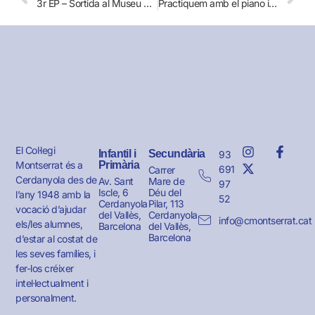
3r EP – Sortida al Museu Picasso de Barcelona
Practiquem amb el piano i la guitarra
El Col·legi
Infantil i
Secundària
93
Montserrat és a
Primària
691
Carrer
Cerdanyola des de
Av. Sant
Mare de
97
Iscle, 6
Déu del
l’any 1948 amb la
52
Cerdanyola
Pilar, 113
vocació d’ajudar
del Vallès,
Cerdanyola
info@cmontserrat.cat
els/les alumnes,
Barcelona
del Vallès,
Barcelona
d’estar al costat de
les seves famílies, i
fer-los créixer
intel·lectualment i
personalment.