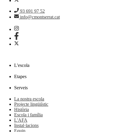
93 691 97 52
info@cmontserrat.cat
L'escola
Etapes
Serveis
La nostra escola
Projecte lingüiístic
Història
Escola i família
L'AFA
Instal·lacions
Equip