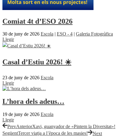
Comiat 4t d’ESO 2026
30 de juny de 2026
Escola
|
ESO - 4
|
Galeria Fotogràfica
Llegir
Casal d’Estiu 2026! ☀️
23 de juny de 2026
Escola
Llegir
L’hora dels adeus…
19 de juny de 2026
Escola
Llegir
Prev
Anterior
Xavi, guanyador de «Pintem la Diversitat»!
Següent
Tercer viatja a l’època de les masies!
Next