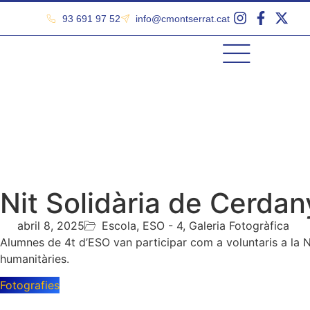
93 691 97 52
info@cmontserrat.cat
Nit Solidària de Cerdan
abril 8, 2025
Escola
,
ESO - 4
,
Galeria Fotogràfica
Alumnes de 4t d’ESO van participar com a voluntaris a la Ni
humanitàries.
Fotografies