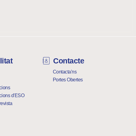
itat
Contacte
Contacta'ns
Portes Obertes
cions
cions d'ESO
revista