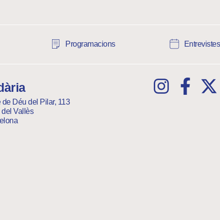
Programacions
Entreviste
ària
 de Déu del Pilar, 113
del Vallès
elona