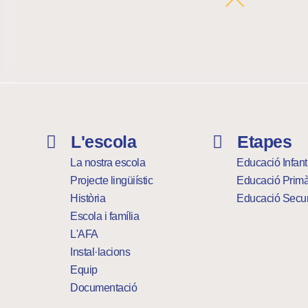
L'escola
Etapes
La nostra escola
Educació Infanti
Projecte lingüiístic
Educació Primà
Història
Educació Secu
Escola i família
L'AFA
Instal·lacions
Equip
Documentació