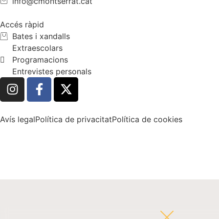
info@cmontserrat.cat
Accés ràpid
Bates i xandalls
Extraescolars
Programacions
Entrevistes personals
Avís legal
Política de privacitat
Política de cookies
93 691 97 52
info@cmontserrat.cat