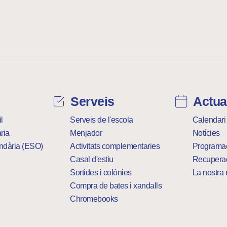
Serveis
Actual
l
Serveis de l'escola
Calendari
ria
Menjador
Notícies
ndària (ESO)
Activitats complementaries
Programa
Casal d'estiu
Recupera
Sortides i colònies
La nostra 
Compra de bates i xandalls
Chromebooks