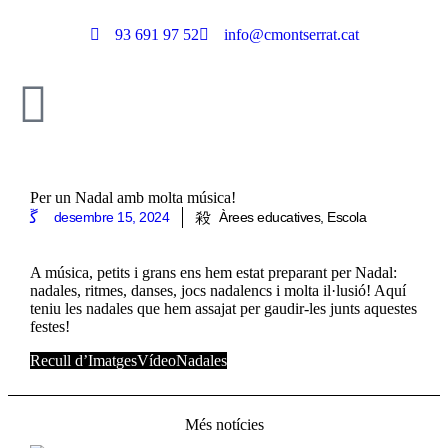
93 691 97 52
info@cmontserrat.cat
Per un Nadal amb molta música!
desembre 15, 2024
Àrees educatives
,
Escola
A música, petits i grans ens hem estat preparant per Nadal:
nadales, ritmes, danses, jocs nadalencs i molta il·lusió! Aquí
teniu les nadales que hem assajat per gaudir-les junts aquestes
festes!
Recull d’Imatges
Vídeo
Nadales
Més notícies