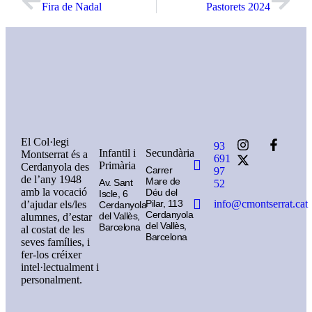
Fira de Nadal
Pastorets 2024
El Col·legi
93
Infantil i
Secundària
Montserrat és a
691
Primària
Cerdanyola des
Carrer
97
de l’any 1948
Mare de
Av. Sant
52
amb la vocació
Déu del
Iscle, 6
Pilar, 113
info@cmontserrat.cat
d’ajudar els/les
Cerdanyola
Cerdanyola
del Vallès,
alumnes, d’estar
del Vallès,
Barcelona
al costat de les
Barcelona
seves famílies, i
fer-los créixer
intel·lectualment i
personalment.