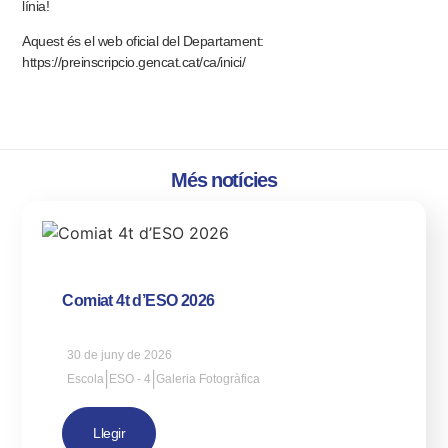
línia!
Aquest és el web oficial del Departament:
https://preinscripcio.gencat.cat/ca/inici/
Més notícies
Comiat 4t d’ESO 2026
30 de juny de 2026
|
|
Escola
ESO - 4
Galeria Fotogràfica
Llegir