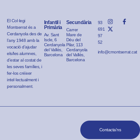
El Col·legi
Infantil i
Secundària
93
Montserrat és a
Primària
691
Carrer
Cerdanyola des de
Av. Sant
Mare de
97
Iscle, 6
Déu del
l’any 1948 amb la
52
Cerdanyola
Pilar, 113
vocació d’ajudar
del Vallès,
Cerdanyola
info@cmontserrat.cat
els/les alumnes,
Barcelona
del Vallès,
Barcelona
d’estar al costat de
les seves famílies, i
fer-los créixer
intel·lectualment i
personalment.
Contacta'ns