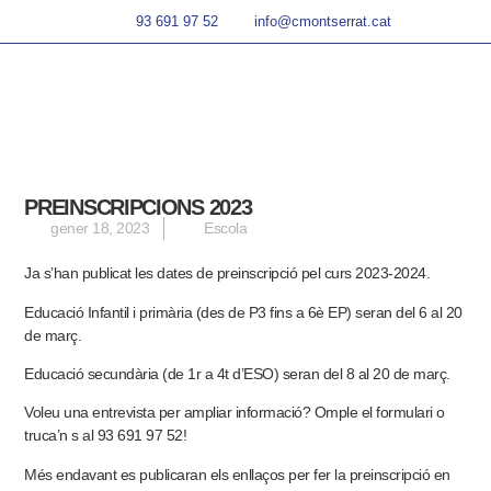
93 691 97 52
info@cmontserrat.cat
PREINSCRIPCIONS 2023
gener 18, 2023
Escola
Ja s’han publicat les dates de preinscripció pel curs 2023-2024.
Educació Infantil i primària (des de P3 fins a 6è EP) seran del 6 al 20
de març.
Educació secundària (de 1r a 4t d’ESO) seran del 8 al 20 de març.
Voleu una entrevista per ampliar informació? Omple el
formulari
o
truca’n s al 93 691 97 52!
Més endavant es publicaran els enllaços per fer la preinscripció en