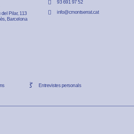
93 691 97 52
info@cmontserrat.cat
del Pilar, 113
lès, Barcelona
ns
Entrevistes personals