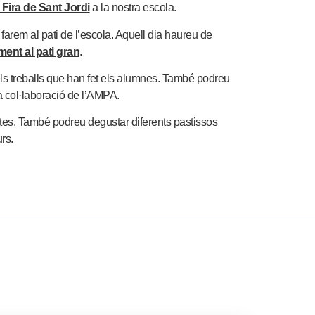
 Fira de Sant Jordi
a la nostra escola.
e farem al pati de l’escola. Aquell dia haureu de
ment al pati gran
.
ls treballs que han fet els alumnes. També podreu
la col·laboració de l’AMPA.
tes. També podreu degustar diferents pastissos
rs.