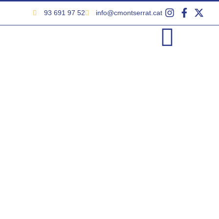
93 691 97 52
info@cmontserrat.cat