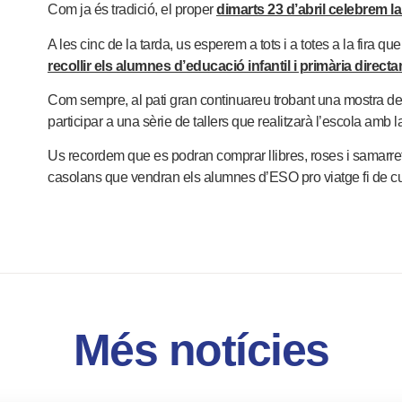
Com ja és tradició, el proper
dimarts 23 d’abril celebrem la
A les cinc de la tarda, us esperem a tots i a totes a la fira qu
recollir els alumnes d’educació infantil i primària directa
Com sempre, al pati gran continuareu trobant una mostra de
participar a una sèrie de tallers que realitzarà l’escola amb 
Us recordem que es podran comprar llibres, roses i samarre
casolans que vendran els alumnes d’ESO pro viatge fi de cu
Més notícies