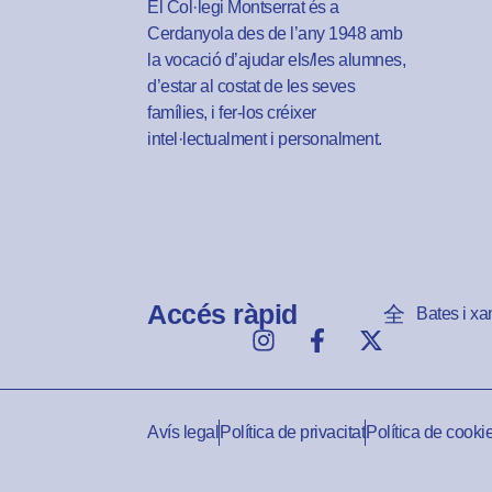
El Col·legi Montserrat és a
Cerdanyola des de l’any 1948 amb
la vocació d’ajudar els/les alumnes,
d’estar al costat de les seves
famílies, i fer-los créixer
intel·lectualment i personalment.
Accés ràpid
Bates i xa
Avís legal
Política de privacitat
Política de cooki