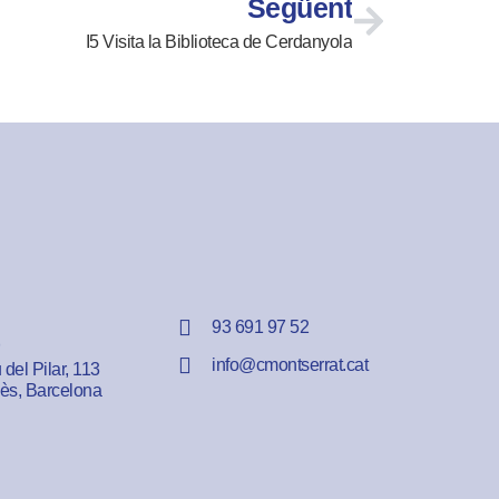
Següent
I5 Visita la Biblioteca de Cerdanyola
93 691 97 52
info@cmontserrat.cat
del Pilar, 113
lès, Barcelona