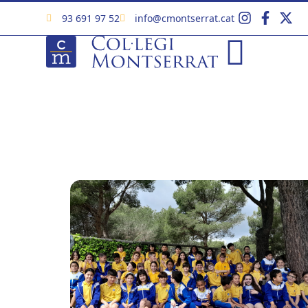
93 691 97 52
info@cmontserrat.cat