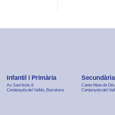
Infantil i Primària
Secundària
Av. Sant Iscle, 6
Carrer Mare de Déu 
Cerdanyola del Vallès, Barcelona
Cerdanyola del Val