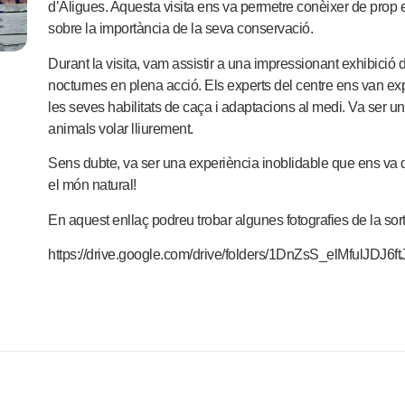
d’Àligues. Aquesta visita ens va permetre conèixer de prop e
sobre la importància de la seva conservació.
Durant la visita, vam assistir a una impressionant exhibició 
nocturnes en plena acció. Els experts del centre ens van exp
les seves habilitats de caça i adaptacions al medi. Va ser 
animals volar lliurement.
Sens dubte, va ser una experiència inoblidable que ens va 
el món natural!
En aquest enllaç podreu trobar algunes fotografies de la sort
https://drive.google.com/drive/folders/1DnZsS_elMfulJDJ6