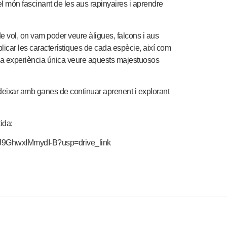
l món fascinant de les aus rapinyaires i aprendre
de vol, on vam poder veure àligues, falcons i aus
licar les característiques de cada espècie, així com
una experiència única veure aquests majestuosos
deixar amb ganes de continuar aprenent i explorant
ida:
ftJ9GhwxIMmydI-B?usp=drive_link