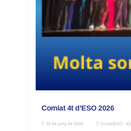
Comiat 4t d’ESO 2026
30 de juny de 2026
Escola
|
ESO - 4
|