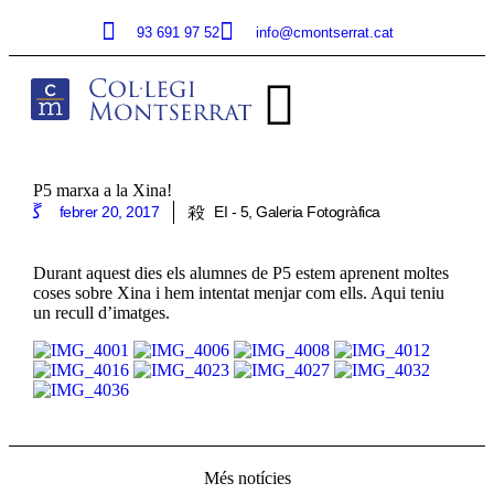
93 691 97 52
info@cmontserrat.cat
P5 marxa a la Xina!
febrer 20, 2017
EI - 5
,
Galeria Fotogràfica
Durant aquest dies els alumnes de P5 estem aprenent moltes
coses sobre Xina i hem intentat menjar com ells. Aqui teniu
un recull d’imatges.
Més notícies