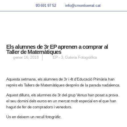
93 691 97 52
info@cmontserrat.cat
Els alumnes de 3r EP aprenen a comprar al
Taller de Matemàtiques
gener 16, 2018
EP - 3
,
Galeria Fotogràfica
Aquesta setmana, els alumnes de 3r i 4t d’Educació Primària han
reprès els Tallers de Matemàtiques després de la parada nadalenca.
Aquest dilluns, els alumnes de 3r del grup Venus han posat a prova
el seu domini dels euros en un mercat molt especial en el que han
hagut de fer de compradors i venedors.
Us en deixem un recull fotogràfic.