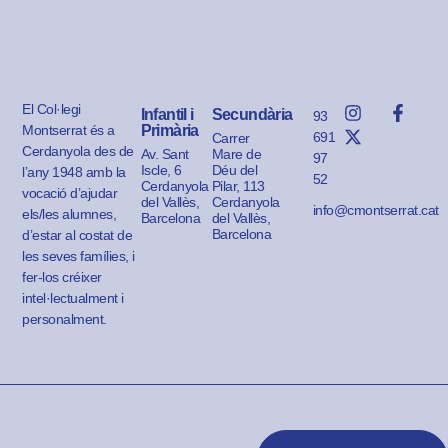
El Col·legi
Infantil i
Secundària
93
Montserrat és a
Primària
691
Carrer
Cerdanyola des de
Av. Sant
Mare de
97
Iscle, 6
Déu del
l’any 1948 amb la
52
Cerdanyola
Pilar, 113
vocació d’ajudar
del Vallès,
Cerdanyola
info@cmontserrat.cat
els/les alumnes,
Barcelona
del Vallès,
Barcelona
d’estar al costat de
les seves famílies, i
fer-los créixer
intel·lectualment i
personalment.