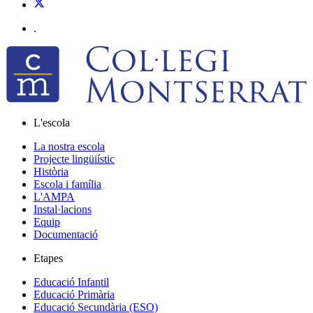
.
L'escola
La nostra escola
Projecte lingüiístic
Història
Escola i família
L'AMPA
Instal·lacions
Equip
Documentació
Etapes
Educació Infantil
Educació Primària
Educació Secundària (ESO)