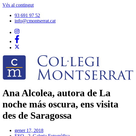
Vés al contingut
93 691 97 52
info@cmontserrat.cat
Ana Alcolea, autora de La
noche más oscura, ens visita
des de Saragossa
gener 17, 2018
ESO - 2
,
Galeria Fotogràfica