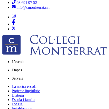
93 691 97 52
info@cmontserrat.cat
L'escola
Etapes
Serveis
La nostra escola
Projecte lingüiístic
Història
Escola i família
L'AFA
Instal·lacions