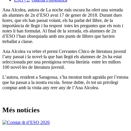
Ana Alcolea, autora de La noche más oscura ha ofert una xerrada
als alumnes de 2n d’ESO avui 17 de gener de 2018. Durant dues
hores, que els han passat volant, els ha parlat del llibre, de la
importància de llegir i ha respost totes les preguntes que els nois i
noies li han formulat. Al final de la xerrada, els alumnes de 2n
d’ESO l’han obsequiada amb uns punts de llibres que havien
treballat a classe.
Ana Alcolea va rebre el premi Cervantes Chico de literatura juvenil
l’any passat i la novel·la que han llegit els alumnes de 2n ha estat
seleccionada per una prestigiosa revista literària entre les millors
100 novel·les de literatura juvenil.
L’autora, resident a Saragossa, s’ha mostrat molt agraïda per l’estona
que ha passat a la nostra escola. Sense dubte, és tot un privilegi
comptar amb la visita any rere any de l’Ana Alcolea.
Més notícies