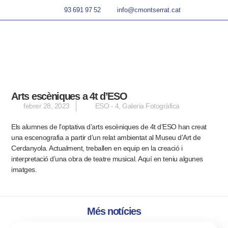
93 691 97 52
info@cmontserrat.cat
Arts escèniques a 4t d’ESO
febrer 28, 2023
ESO - 4
,
Galeria Fotogràfica
Els alumnes de l’optativa d’arts escèniques de 4t d’ESO han creat
una escenografia a partir d’un relat ambientat al Museu d’Art de
Cerdanyola. Actualment, treballen en equip en la creació i
interpretació d’una obra de teatre musical.
Aquí en teniu algunes
imatges.
Més notícies