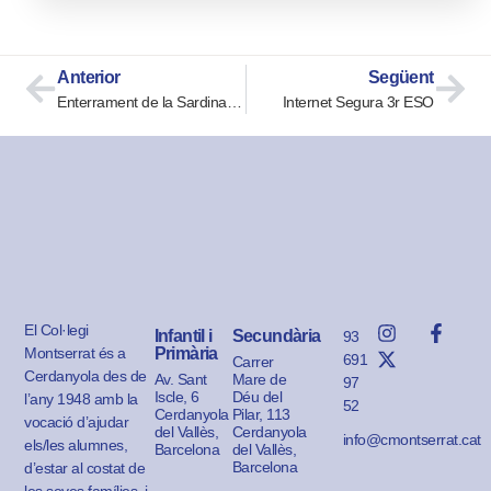
Anterior
Següent
Enterrament de la Sardina i arribada de la Vella Quaresma
Internet Segura 3r ESO
El Col·legi
Infantil i
Secundària
93
Montserrat és a
Primària
691
Carrer
Cerdanyola des de
Av. Sant
Mare de
97
Iscle, 6
Déu del
l’any 1948 amb la
52
Cerdanyola
Pilar, 113
vocació d’ajudar
del Vallès,
Cerdanyola
info@cmontserrat.cat
els/les alumnes,
Barcelona
del Vallès,
Barcelona
d’estar al costat de