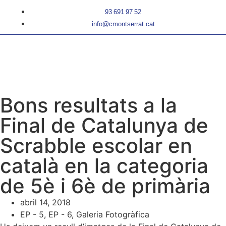
93 691 97 52
info@cmontserrat.cat
Bons resultats a la
Final de Catalunya de
Scrabble escolar en
català en la categoria
de 5è i 6è de primària
abril 14, 2018
EP - 5
,
EP - 6
,
Galeria Fotogràfica