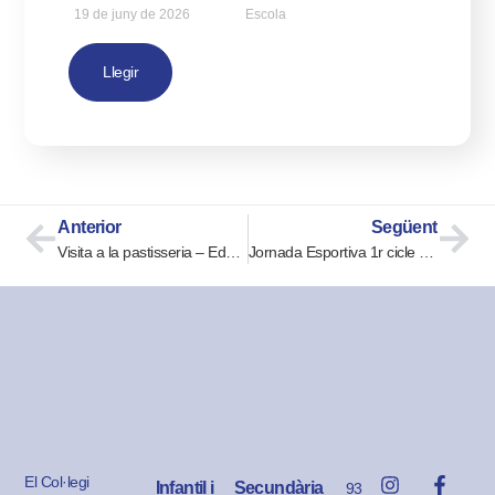
19 de juny de 2026
Escola
Llegir
Anterior
Següent
Visita a la pastisseria – Educació Infantil
Jornada Esportiva 1r cicle ESO
El Col·legi
Infantil i
Secundària
93