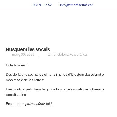
93 691 97 52
info@cmontserrat.cat
Busquem les vocals
març 30, 2023
EI - 3
,
Galeria Fotogràfica
Hola famílies!!!
Des de fa uns setmanes el nens i nenes d’I3 estem descobrint el
món màgic de les lletres!
Hem sortit al pati i hem hagut de buscar les vocals per tot arreu i
classificar les.
Ens ho hem
passat súper
bé
!!