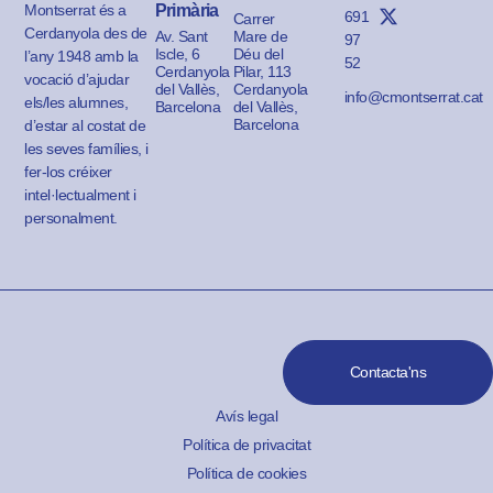
Montserrat és a
Primària
691
Carrer
Cerdanyola des de
Av. Sant
Mare de
97
Iscle, 6
Déu del
l’any 1948 amb la
52
Cerdanyola
Pilar, 113
vocació d’ajudar
del Vallès,
Cerdanyola
info@cmontserrat.cat
els/les alumnes,
Barcelona
del Vallès,
Barcelona
d’estar al costat de
les seves famílies, i
fer-los créixer
intel·lectualment i
personalment.
Contacta'ns
Avís legal
Política de privacitat
Política de cookies