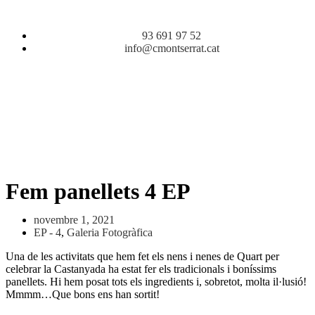
93 691 97 52
info@cmontserrat.cat
Fem panellets 4 EP
novembre 1, 2021
EP - 4
,
Galeria Fotogràfica
Una de les activitats que hem fet els nens i nenes de Quart per
celebrar la Castanyada ha estat fer els tradicionals i boníssims
panellets. Hi hem posat tots els ingredients i, sobretot, molta il·lusió!
Mmmm…Que bons ens han sortit!