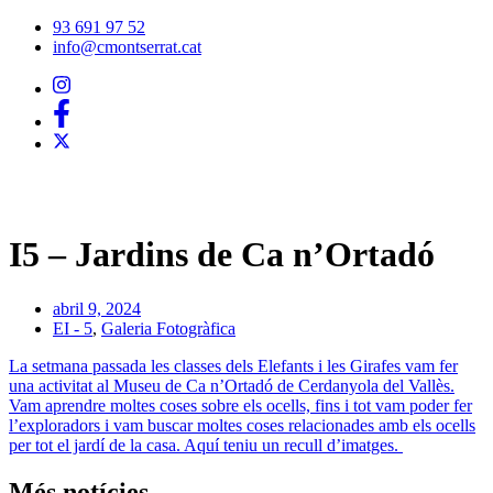
Vés
93 691 97 52
al
info@cmontserrat.cat
contingut
I5 – Jardins de Ca n’Ortadó
abril 9, 2024
EI - 5
,
Galeria Fotogràfica
La setmana passada les classes dels Elefants i les Girafes vam fer
una activitat al Museu de Ca n’Ortadó de Cerdanyola del Vallès.
Vam aprendre moltes coses sobre els ocells, fins i tot vam poder fer
l’exploradors i vam buscar moltes coses relacionades amb els ocells
per tot el jardí de la casa. Aquí teniu un recull d’imatges.
Més notícies