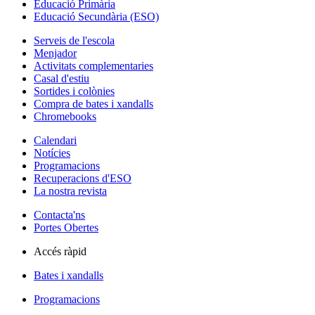
Educació Primària
Educació Secundària (ESO)
Serveis de l'escola
Menjador
Activitats complementaries
Casal d'estiu
Sortides i colònies
Compra de bates i xandalls
Chromebooks
Calendari
Notícies
Programacions
Recuperacions d'ESO
La nostra revista
Contacta'ns
Portes Obertes
Accés ràpid
Bates i xandalls
Programacions