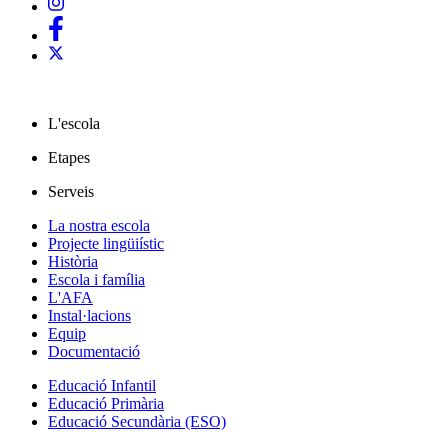
L'escola
Etapes
Serveis
La nostra escola
Projecte lingüiístic
Història
Escola i família
L'AFA
Instal·lacions
Equip
Documentació
Educació Infantil
Educació Primària
Educació Secundària (ESO)