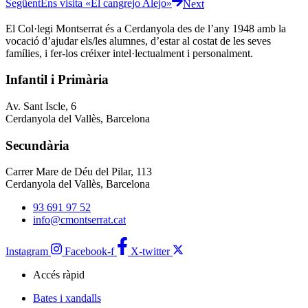
Següent
Ens visita «El cangrejo Alejo»
Next
El Col·legi Montserrat és a Cerdanyola des de l’any 1948 amb la
vocació d’ajudar els/les alumnes, d’estar al costat de les seves
famílies, i fer-los créixer intel·lectualment i personalment.
Infantil i Primària
Av. Sant Iscle, 6
Cerdanyola del Vallès, Barcelona
Secundària
Carrer Mare de Déu del Pilar, 113
Cerdanyola del Vallès, Barcelona
93 691 97 52
info@cmontserrat.cat
Instagram
Facebook-f
X-twitter
Accés ràpid
Bates i xandalls