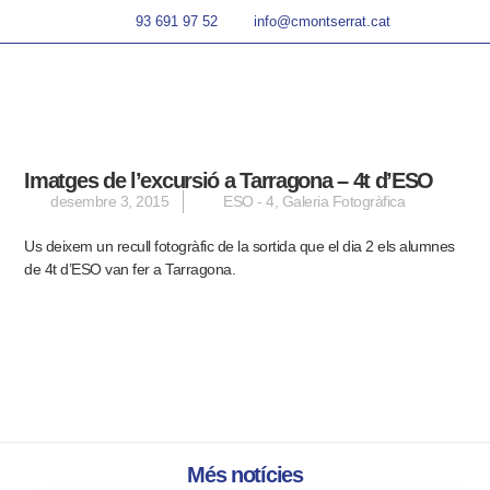
93 691 97 52
info@cmontserrat.cat
Imatges de l’excursió a Tarragona – 4t d’ESO
desembre 3, 2015
ESO - 4
,
Galeria Fotogràfica
Us deixem un recull fotogràfic de la sortida que el dia 2 els alumnes
de 4t d’ESO van fer a Tarragona.
Més notícies