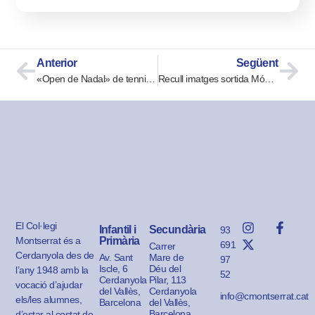
Anterior
Següent
«Open de Nadal» de tennis taula
Recull imatges sortida Món Sant Benet 2n E.S.O.
El Col·legi
Infantil i
Secundària
93
Montserrat és a
Primària
691
Carrer
Cerdanyola des de
Av. Sant
Mare de
97
Iscle, 6
Déu del
l’any 1948 amb la
52
Cerdanyola
Pilar, 113
vocació d’ajudar
del Vallès,
Cerdanyola
info@cmontserrat.cat
els/les alumnes,
Barcelona
del Vallès,
Barcelona
d’estar al costat de