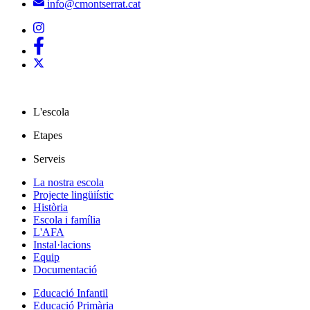
info@cmontserrat.cat
L'escola
Etapes
Serveis
La nostra escola
Projecte lingüiístic
Història
Escola i família
L'AFA
Instal·lacions
Equip
Documentació
Educació Infantil
Educació Primària