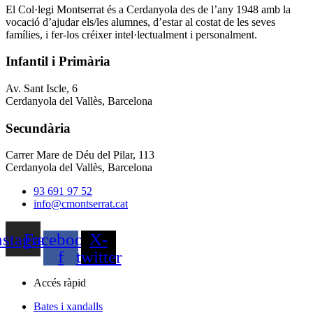
El Col·legi Montserrat és a Cerdanyola des de l’any 1948 amb la
vocació d’ajudar els/les alumnes, d’estar al costat de les seves
famílies, i fer-los créixer intel·lectualment i personalment.
Infantil i Primària
Av. Sant Iscle, 6
Cerdanyola del Vallès, Barcelona
Secundària
Carrer Mare de Déu del Pilar, 113
Cerdanyola del Vallès, Barcelona
93 691 97 52
info@cmontserrat.cat
nstagram
Facebook-
X-
f
twitter
Accés ràpid
Bates i xandalls