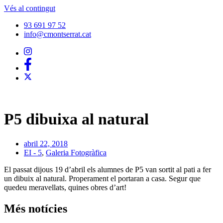
Vés al contingut
93 691 97 52
info@cmontserrat.cat
P5 dibuixa al natural
abril 22, 2018
EI - 5
,
Galeria Fotogràfica
El passat dijous 19 d’abril els alumnes de P5 van sortit al pati a fer
un dibuix al natural. Properament el portaran a casa. Segur que
quedeu meravellats, quines obres d’art!
Més notícies