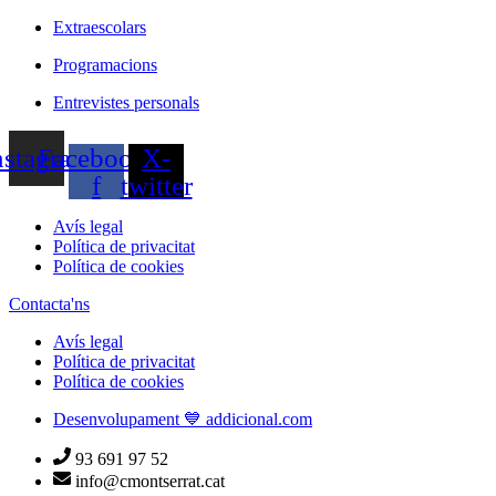
Extraescolars
Programacions
Entrevistes personals
nstagram
Facebook-
X-
f
twitter
Avís legal
Política de privacitat
Política de cookies
Contacta'ns
Avís legal
Política de privacitat
Política de cookies
Desenvolupament 💙 addicional.com
93 691 97 52
info@cmontserrat.cat